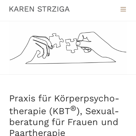
Zum
Inhalt
springen
Praxis für Körper­psycho­
®
therapie (KBT
), Sexual­
beratung für Frauen und
Paar­therapie